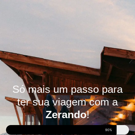
Só mais um passo para
ter sua viagem com a
Zerando
!
90%