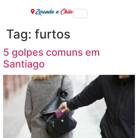
Tag:
furtos
5 golpes comuns em
Santiago