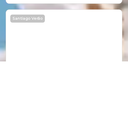
Santiago Verão
Cavalgada
Duração: 6h