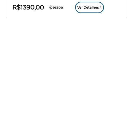
R$1390,00
/pessoa
Ver Detalhes
Atacama
Vallecito e Magic Bus Sunset