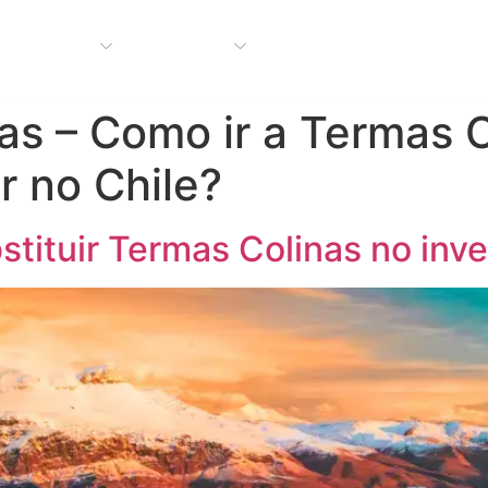
e a Zerando
Santiago
Atacama
Nosso Blo
as – Como ir a Termas 
r no Chile?
stituir Termas Colinas no inv