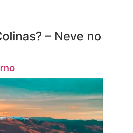
g
Compre seu chip
Colinas? – Neve no
erno