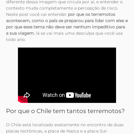
diferente dessa imagem que circula por aí, e entender o
contexto muda completamente a percepção de risco.
Neste post você vai entender
por que os terremotos
acontecem, como o país se preparou para lidar com eles e
por que esse tema não deve ser nenhum impeditivo para
a sua viagem
, lá se vai mais uma desculpa que você usa
todo ano.
Por que o Chile tem tantos terremotos?
O Chile está localizado exatamente no encontro de duas
placas tectônicas, a placa de Nazca e a placa Sul-