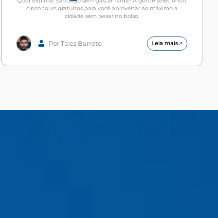
Quer explorar Santiago sem gastar nada? A gente selecionou
cinco tours gratuitos para você aproveitar ao máximo a
cidade sem pesar no bolso.
Por Tales Barreto
Leia mais