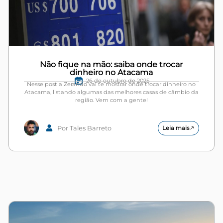
Não fique na mão: saiba onde trocar
dinheiro no Atacama
26 de outubro de 2025
Nesse post a Zerando vai te mostrar onde trocar dinheiro no
Atacama, listando algumas das melhores casas de câmbio da
região. Vem com a gente!
Por Tales Barreto
Leia mais