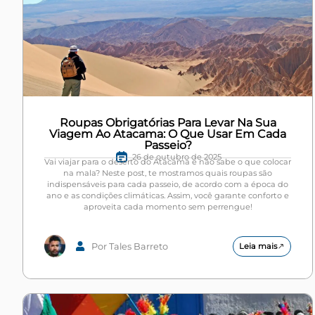
Roupas Obrigatórias Para Levar Na Sua
Viagem Ao Atacama: O Que Usar Em Cada
Passeio?
26 de outubro de 2025
Vai viajar para o deserto do Atacama e não sabe o que colocar
na mala? Neste post, te mostramos quais roupas são
indispensáveis para cada passeio, de acordo com a época do
ano e as condições climáticas. Assim, você garante conforto e
aproveita cada momento sem perrengue!
Por Tales Barreto
Leia mais