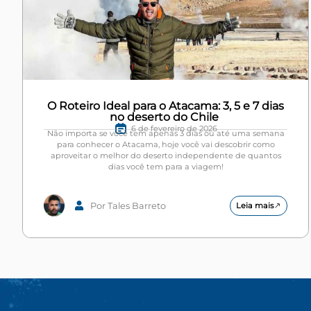
O Roteiro Ideal para o Atacama: 3, 5 e 7 dias
no deserto do Chile
6 de fevereiro de 2026
Não importa se você tem apenas 3 dias ou até uma semana
para conhecer o Atacama, hoje você vai descobrir como
aproveitar o melhor do deserto independente de quantos
dias você tem para a viagem!
Por Tales Barreto
Leia mais