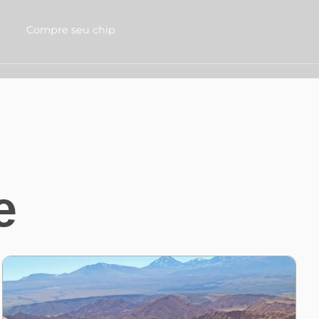
g
Compre seu chip
e