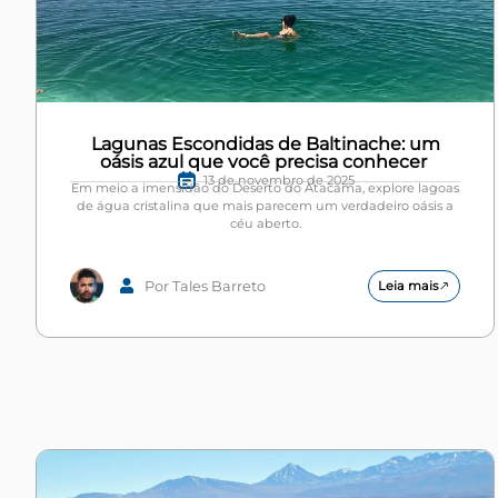
Lagunas Escondidas de Baltinache: um
oásis azul que você precisa conhecer
13 de novembro de 2025
Em meio a imensidão do Deserto do Atacama, explore lagoas
de água cristalina que mais parecem um verdadeiro oásis a
céu aberto.
Por Tales Barreto
Leia mais