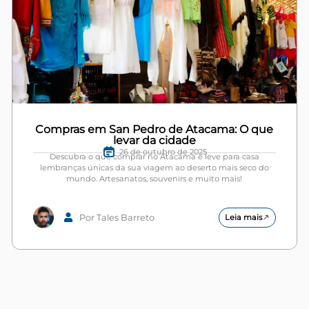
Compras em San Pedro de Atacama: O que
levar da cidade
26 de outubro de 2025
Descubra o que comprar no Atacama e leve para casa
lembranças únicas da sua viagem ao deserto mais seco do
mundo. Artesanatos, souvenirs e muito mais!
Por Tales Barreto
Leia mais