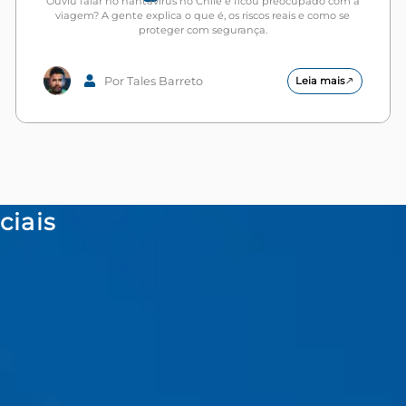
Ouviu falar no hantavírus no Chile e ficou preocupado com a
viagem? A gente explica o que é, os riscos reais e como se
proteger com segurança.
Por Tales Barreto
Leia mais
ciais