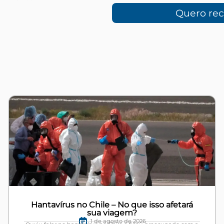
Quero re
Hantavírus no Chile – No que isso afetará
sua viagem?
1 de agosto de 2026