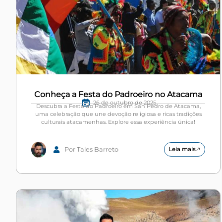
Conheça a Festa do Padroeiro no Atacama
26 de outubro de 2025
Descubra a Festa do Padroeiro em San Pedro de Atacama,
uma celebração que une devoção religiosa e ricas tradições
culturais atacamenhas. Explore essa experiência única!
Por Tales Barreto
Leia mais