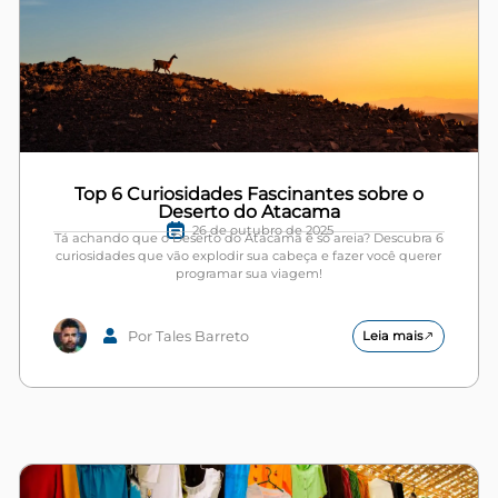
Top 6 Curiosidades Fascinantes sobre o
Deserto do Atacama
26 de outubro de 2025
Tá achando que o Deserto do Atacama é só areia? Descubra 6
curiosidades que vão explodir sua cabeça e fazer você querer
programar sua viagem!
Por Tales Barreto
Leia mais