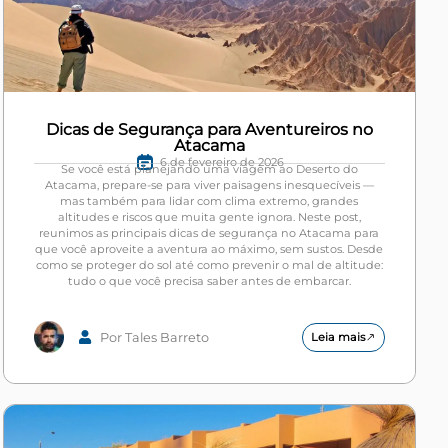
Dicas de Segurança para Aventureiros no
Atacama
6 de fevereiro de 2026
Se você está planejando uma viagem ao Deserto do
Atacama, prepare-se para viver paisagens inesquecíveis —
mas também para lidar com clima extremo, grandes
altitudes e riscos que muita gente ignora. Neste post,
reunimos as principais dicas de segurança no Atacama para
que você aproveite a aventura ao máximo, sem sustos. Desde
como se proteger do sol até como prevenir o mal de altitude:
tudo o que você precisa saber antes de embarcar.
Por Tales Barreto
Leia mais