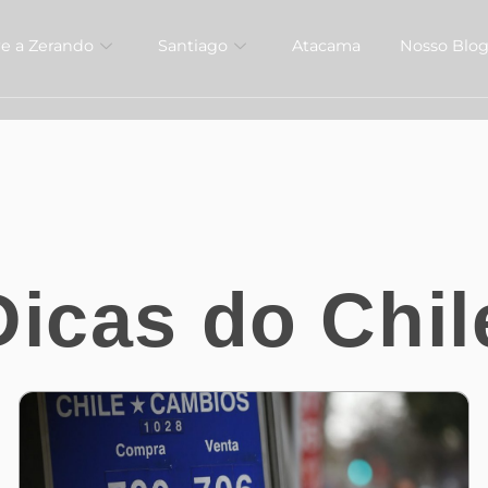
e a Zerando
Santiago
Atacama
Nosso Blo
icas do Chil