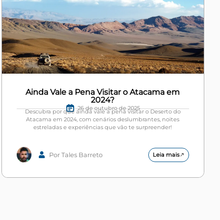
Ainda Vale a Pena Visitar o Atacama em
2024?
26 de outubro de 2025
Descubra por que ainda vale a pena visitar o Deserto do
Atacama em 2024, com cenários deslumbrantes, noites
estreladas e experiências que vão te surpreender!
Por Tales Barreto
Leia mais