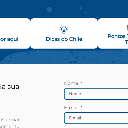
Pontos T
or aqui
Dicas do Chile
T
Nome
da sua
E-mail
ansformar
 momento