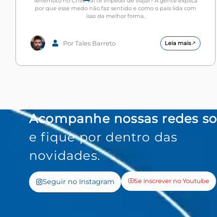
Terremoto no Chile vai te impedir de viajar? A gente explica
por que esse medo não faz sentido e como o país lida com
isso da melhor forma.
Por Tales Barreto
Leia mais
Acompanhe nossas redes so
e fique por dentro das
novidades.
Seguir no Instagram
Se inscrever no Youtube