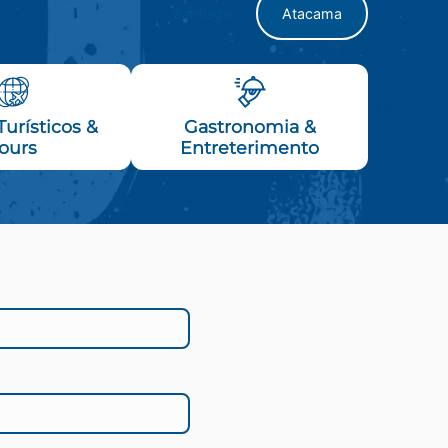
Santiago
Atacama
urísticos &
Gastronomia &
ours
Entreterimento