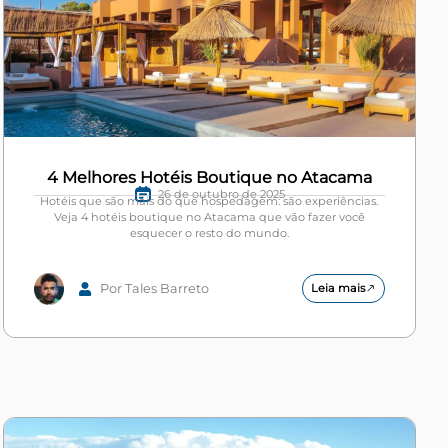
4 Melhores Hotéis Boutique no Atacama
26 de outubro de 2025
Hotéis que são mais do que hospedagem: são experiências.
Veja 4 hotéis boutique no Atacama que vão fazer você
esquecer o resto do mundo.
Por Tales Barreto
Leia mais