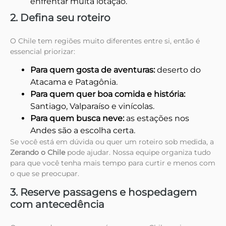
enfrentar muita lotação.
2. Defina seu roteiro
O Chile tem regiões muito diferentes entre si, então é
essencial priorizar:
Para quem gosta de aventuras:
deserto do
Atacama e Patagônia.
Para quem quer boa comida e história:
Santiago, Valparaíso e vinícolas.
Para quem busca neve:
as estações nos
Andes são a escolha certa.
Se você está em dúvida ou quer um roteiro sob medida, a
Zerando o Chile
pode ajudar. Nossa equipe organiza tudo
para que você tenha mais tempo para curtir e menos com
o que se preocupar.
3. Reserve passagens e hospedagem
com antecedência