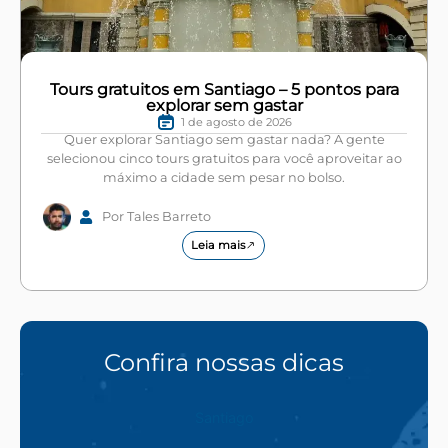
Tours gratuitos em Santiago – 5 pontos para
explorar sem gastar
1 de agosto de 2026
Quer explorar Santiago sem gastar nada? A gente
selecionou cinco tours gratuitos para você aproveitar ao
máximo a cidade sem pesar no bolso.
Por Tales Barreto
Leia mais
Confira nossas dicas
Santiago