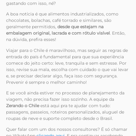
gastando com isso, né?
A boa notícia é que alimentos industrializados, como
chocolates, bolachas, café torrado e similares, são
geralmente permitidos,
desde que estejam na
embalagem original, lacrada e com rótulo visível
. Então,
na dúvida, prefira esses!
Viajar para o Chile é maravilhoso, mas seguir as regras de
entrada do país é fundamental para que sua experiência
comece do jeito certo: leve, tranquila e sem estresse. Por
isso, revise sua mala, escolha com cuidado o que vai levar
e, se precisar declarar algo, faça isso com segurança.
Prevenir é sempre o melhor caminho!
E se você ainda estiver no processo de planejamento da
viagem, não precisa fazer isso sozinho. A equipe da
Zerando o Chile
está aqui pra te ajudar com tudo:
passagens, passeios, roteiros personalizados, aluguel de
roupas de neve e suporte completo desde o Brasil.
Quer falar com um dos nossos consultores? É só chamar
no WhatsApp
clicando aqui
. E pra continuar recebendo